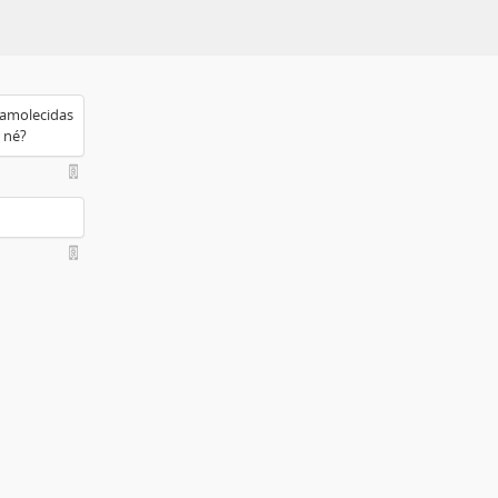
 amolecidas
r né?