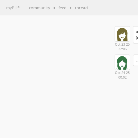
myPill
community
➧
feed
➧
thread
®
a
(
Oct 23 25
22:06
.
Oct 24 25
00:02