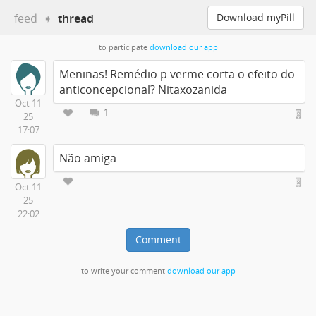
feed
➧
thread
Download myPill
to participate
download our app
Meninas! Remédio p verme corta o efeito do
anticoncepcional? Nitaxozanida
Oct 11
1
25
17:07
Não amiga
Oct 11
25
22:02
Comment
to write your comment
download our app