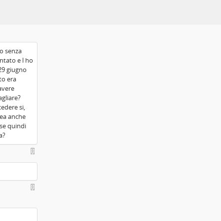
lo senza
ntato e l ho
 29 giugno
to era
avere
agliare?
edere si,
inea anche
se quindi
a?