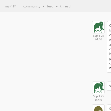
myPill
community
➧
feed
➧
thread
®
C
f
c
Sep 1 25
e
07:10
a
c
N
p
c
n
V
Sep 1 25
07:10
S