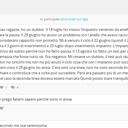
to participate
download our app
iao ragazze, ho un dubbio. Il 18 luglio ho messo l’impianto venendo da anel
are la pausa. Il 29 giugno ho avuto un problema con l anello che avevo racco
onsiderato rapporto non protetto. Mi è venuto il ciclo il 22 giugno (quindi il
ra il 3 giorni di inserimento) e 23 luglio dopo inserimento impianto. L’impian
ttivo da subito perché non ho fatto pausa. Il 13 agosto ho fatto un test per 
ertezza che fosse tutto ok. Era negativo. Mi rimane un dubbio, il test può sb
on ho sintomi ma non ho più avuto il ciclo cosa che con l impianto può succ
erò visto il 29 giugno ho ansia. C’era solo una linea, non ho visto seconde l
hiare o controluce che a volte può succedere. Però era passato più di un me
el caso la seconda linea doveva essere marcata Quindi posso stare tranquill
1
4
i prego fatemi sapere perché sono in ansia
econdo me stai serenissima