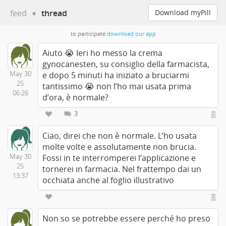
feed
➧
thread
Download myPill
to participate
download our app
Aiuto 😭 Ieri ho messo la crema
gynocanesten, su consiglio della farmacista,
May 30
e dopo 5 minuti ha iniziato a bruciarmi
25
tantissimo 😭 non l’ho mai usata prima
06:26
d’ora, è normale?
3
Ciao, direi che non è normale. L’ho usata
molte volte e assolutamente non brucia.
May 30
Fossi in te interromperei l’applicazione e
25
tornerei in farmacia. Nel frattempo dai un
13:37
occhiata anche al foglio illustrativo
Non so se potrebbe essere perché ho preso