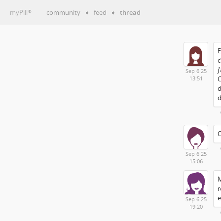
myPill
community
➧
feed
➧
thread
®
E
c
j
Sep 6 25
C
13:51
d
d
O
Sep 6 25
15:06
M
r
e
Sep 6 25
19:20