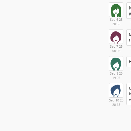
J
j
Sep 6 25
20:55
M
t
Sep 7 25
08:06
F
Sep 8 25
19:07
U
l
v
Sep 10 25
20:18