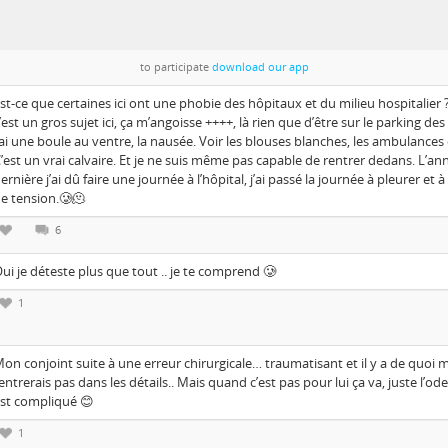
to participate
download our app
st-ce que certaines ici ont une phobie des hôpitaux et du milieu hospitalier
’est un gros sujet ici, ça m’angoisse ++++, là rien que d’être sur le parking de
’ai une boule au ventre, la nausée. Voir les blouses blanches, les ambulances 
’est un vrai calvaire. Et je ne suis même pas capable de rentrer dedans. L’an
ernière j’ai dû faire une journée à l’hôpital, j’ai passé la journée à pleurer et à
e tension.🥲🫠
6
ui je déteste plus que tout .. je te comprend 🥲
1
on conjoint suite à une erreur chirurgicale… traumatisant et il y a de quoi m
entrerais pas dans les détails.. Mais quand c’est pas pour lui ça va, juste l’od
st compliqué 😊
1