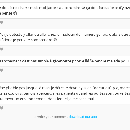
e doit être bizarre mais moi j’adore au contraire 😂 ça doit être a force d’y avo
e pense 🧐
1
oi je déteste y aller ou aller chez le médecin de manière générale alors que
af donc je peux te comprendre 😂
1
ranchement c’est pas simple à gérer cette phobie là! Se rendre malade pour 
ne phobie pas jusque là mais je déteste devoir y aller, l’odeur qu’il y a, mar
ongs couloirs, parfois apercevoir les patients quand les portes sont ouvertes
raiment un environnement dans lequel je me sens mal
to write your comment
download our app