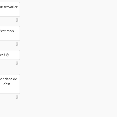
ir travailler
 c’est mon
ça ! 😅
cher dans de
… c’est