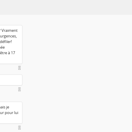
 ? Vraiment
s urgences,
défiler!
née
 être à 17
ais je
eur pour lui